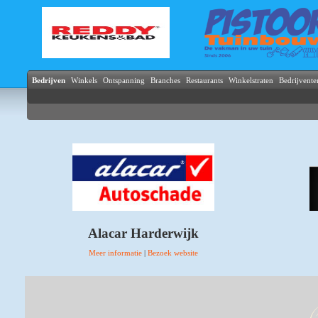
Bedrijven
Winkels
Ontspanning
Branches
Restaurants
Winkelstraten
Bedrijvente
Alacar Harderwijk
Meer informatie
|
Bezoek website