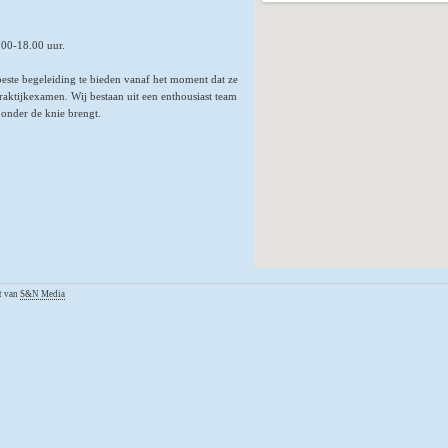
.00-18.00 uur.
beste begeleiding te bieden vanaf het moment dat ze
 praktijkexamen. Wij bestaan uit een enthousiast team
 onder de knie brengt.
ct van
S&N Media