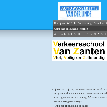
Bedrijven
Winkels
Ontspanning
Branches
R
Campings en Bungalowparken
A
B
C
D
E
F
G
H
I
J
K
L
M
N
O
P
Al jarenlang zijn wij het meest vertrouwde adres 
staan garant, dat je op een veilige en verantwoorde
een veilige toekomst op de weg. Waarom kiezen 
– Hoog slagingspercentage
– Altijd een rijopleiding op maat