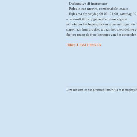
– Deskundige rij-instructeurs
– Rijles in een nieuwe, comfortabele lesauto
– Rijles ma t/m vrijdag 09.00 -21.00, zaterdag 09
– Je wordt thuis opgehaald en thuis afgezet.
Wij vinden het belangrijk om onze leerlingen de 
starten aan hun proefles tot aan het uiteindelijke
die jou graag de fijne kneepjes van het autorijden
DIRECT INSCHRIJVEN
Deze site staat los van gemeente Harderwijk en is een proje