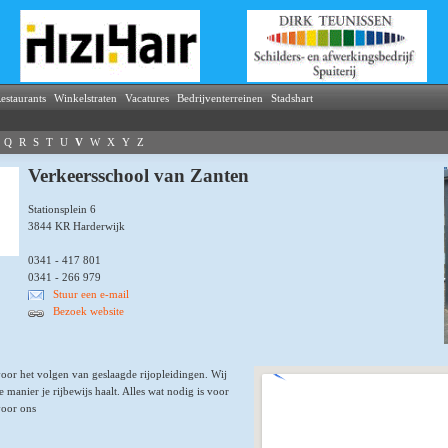
estaurants
Winkelstraten
Vacatures
Bedrijventerreinen
Stadshart
Q
R
S
T
U
V
W
X
Y
Z
Verkeersschool van Zanten
Stationsplein 6
3844 KR Harderwijk
0341 - 417 801
0341 - 266 979
Stuur een e-mail
Bezoek website
voor het volgen van geslaagde rijopleidingen. Wij
 manier je rijbewijs haalt. Alles wat nodig is voor
voor ons