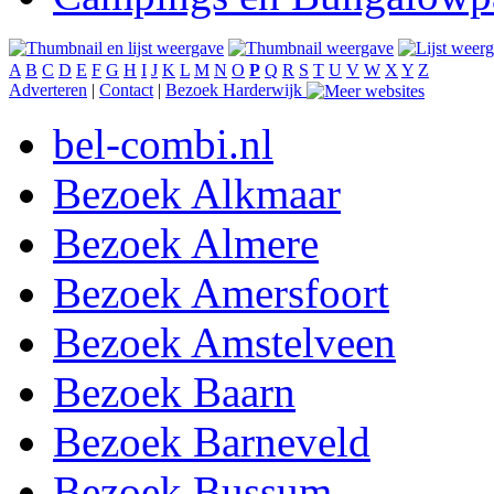
A
B
C
D
E
F
G
H
I
J
K
L
M
N
O
P
Q
R
S
T
U
V
W
X
Y
Z
Adverteren
|
Contact
|
Bezoek Harderwijk
bel-combi.nl
Bezoek Alkmaar
Bezoek Almere
Bezoek Amersfoort
Bezoek Amstelveen
Bezoek Baarn
Bezoek Barneveld
Bezoek Bussum