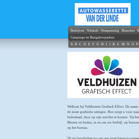
Bedrijven
Winkels
Ontspanning
Branches
R
Campings en Bungalowparken
A
B
C
D
E
F
G
H
I
J
K
L
M
N
O
P
Welkom bij Veldhuizen Grafisch Effect. De naam zeg
de juiste grafische uitingen. Hoe zorgt u voor n
Inderdaad, door op zijn netvlies te komen. Via he
Binnen en buiten, in en om uw bedrijf, op beurzen
op het bureau.
Of uw boodschap nu aan een mast hangt te wappere