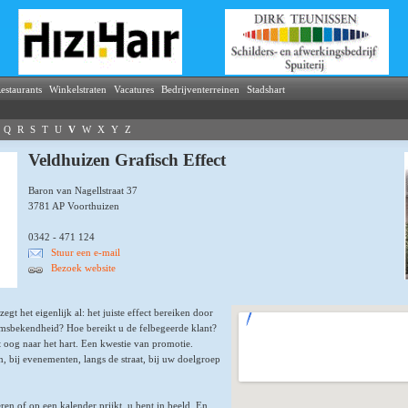
estaurants
Winkelstraten
Vacatures
Bedrijventerreinen
Stadshart
Q
R
S
T
U
V
W
X
Y
Z
Veldhuizen Grafisch Effect
Baron van Nagellstraat 37
3781 AP Voorthuizen
0342 - 471 124
Stuur een e-mail
Bezoek website
t het eigenlijk al: het juiste effect bereiken door
aamsbekendheid? Hoe bereikt u de felbegeerde klant?
t oog naar het hart. Een kwestie van promotie.
, bij evenementen, langs de straat, bij uw doelgroep
n of op een kalender prijkt, u bent in beeld. En