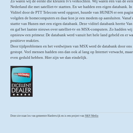
Zo waren wij de eerste die kleuren tv's verkochten. Wij waren één van de eers
Nederland die met satelliet-tv startten. En we hadden een eigen databank. In 
Viditel door de PTT Telecom werd opgezet, huurde van HUNEN er een pagin
volgden de homecomputers en daar kon je een modem op aansluiten. Vanaf
startte van Hunen met een eigen databank. Deze viditel databank heette V
en gaf het laatste nieuws over satelliet-tv en MSX-computers. Zo hadden wij 
opnieuw een primeur. De databank werd vanuit het hele land gebeld en er wa
positieve reakties.
Door tijdproblemen en het verdwijnen van MSX werd de databank door ons
gestopt. Veel mensen hadden ons dan ook al lang op Internet verwacht, maar
even geduld hebben. Hier zijn we dan eindelijk.
Deze site staat los van gemeente Harderwijk en is een project van
S&N Media