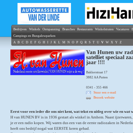
Bedrijven
Winkels
Ontspanning
Branches
Restaurants
Winkelstraten
Vacatures
B
Campings en Bungalowparken
A
B
C
D
E
F
G
H
I
J
K
L
M
N
O
P
Q
R
S
T
U
V
W
X
Y
Z
Van Hunen uw radi
satelliet speciaal za
jaar !!!!
Bakkerstraat 17
3882 AA Putten
0341 - 355 466
Stuur een e-mail
Bezoek website
Eerst voor een ieder die ons niet kent, wat tekst en uitleg over wie en wat wi
H van HUNEN BV is in 1936 gestart als winkel in Arnhem. Naast ijzerwaren, 
je er een radio kopen. Wij waren dus een van de eerste radiozaken in Nederl
heeft ons bedrijf nogal wat EERSTE keren gehad.