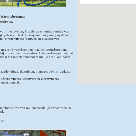
r Warmteboringen
spiratie.
 voor het leveren, installeren en onderhouden van
ijk gebruik. Denk hierbij aan beregeningssystemen,
van (zwem)vijvers, bouwen en plaatsen van
van grondwaterbronnen, haal en retourbronnen,
 ons aan het juiste adres. Uiteraard zorgen wij dat
odat u het meeste rendement uit uw bron kan halen.
taande tuinen, daktuinen, manegebodems, parken,
oderne vijvers, visvijvers en zwemvijvers.
p maat gemaakt.
rmtelussen tbv van milieuvriendelijk verwarmen en
nd.
aar.