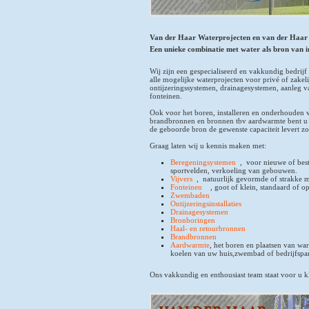
Van der Haar Waterprojecten en van der Haa
Een unieke combinatie met water als bron van in
Wij zijn een gespecialiseerd en vakkundig bedrijf
alle mogelijke waterprojecten voor privé of zakel
ontijzeringssystemen, drainagesystemen, aanleg 
fonteinen.
Ook voor het boren, installeren en onderhouden 
brandbronnen en bronnen tbv aardwarmte bent u bij
de geboorde bron de gewenste capaciteit levert z
Graag laten wij u kennis maken met:
Beregeningsystemen
, voor nieuwe of bes
sportvelden, verkoeling van gebouwen.
Vijvers
, natuurlijk gevormde of strakke m
Fonteinen
, goot of klein, standaard of o
Zwembaden
Ontijzeringsinstallaties
Drainagesystemen
Bronboringen
Haal- en retourbronnen
Brandbronnen
Aardwarmte
, het boren en plaatsen van wa
koelen van uw huis,zwembad of bedrijfspa
Ons vakkundig en enthousiast team staat voor u kl