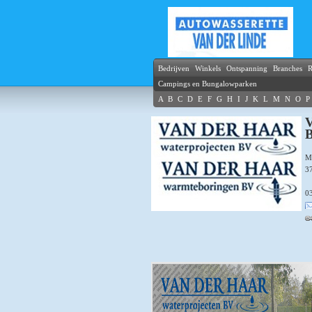
Bedrijven
Winkels
Ontspanning
Branches
R
Campings en Bungalowparken
A
B
C
D
E
F
G
H
I
J
K
L
M
N
O
P
V
M
3
0