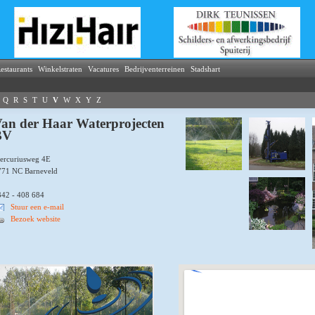
estaurants
Winkelstraten
Vacatures
Bedrijventerreinen
Stadshart
Q
R
S
T
U
V
W
X
Y
Z
an der Haar Waterprojecten
BV
ercuriusweg 4E
771 NC Barneveld
342 - 408 684
Stuur een e-mail
Bezoek website