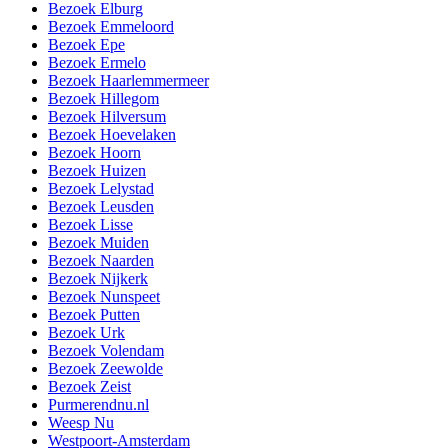
Bezoek Elburg
Bezoek Emmeloord
Bezoek Epe
Bezoek Ermelo
Bezoek Haarlemmermeer
Bezoek Hillegom
Bezoek Hilversum
Bezoek Hoevelaken
Bezoek Hoorn
Bezoek Huizen
Bezoek Lelystad
Bezoek Leusden
Bezoek Lisse
Bezoek Muiden
Bezoek Naarden
Bezoek Nijkerk
Bezoek Nunspeet
Bezoek Putten
Bezoek Urk
Bezoek Volendam
Bezoek Zeewolde
Bezoek Zeist
Purmerendnu.nl
Weesp Nu
Westpoort-Amsterdam