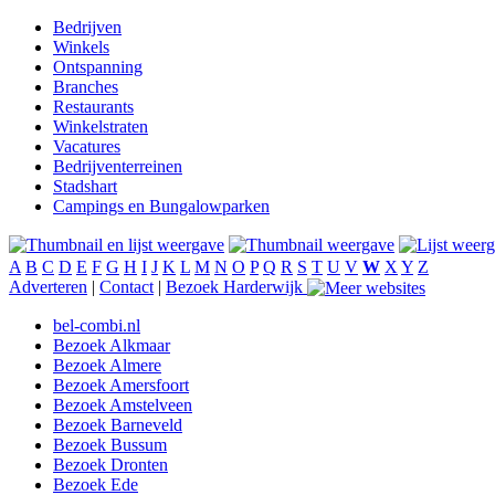
Bedrijven
Winkels
Ontspanning
Branches
Restaurants
Winkelstraten
Vacatures
Bedrijventerreinen
Stadshart
Campings en Bungalowparken
A
B
C
D
E
F
G
H
I
J
K
L
M
N
O
P
Q
R
S
T
U
V
W
X
Y
Z
Adverteren
|
Contact
|
Bezoek Harderwijk
bel-combi.nl
Bezoek Alkmaar
Bezoek Almere
Bezoek Amersfoort
Bezoek Amstelveen
Bezoek Barneveld
Bezoek Bussum
Bezoek Dronten
Bezoek Ede