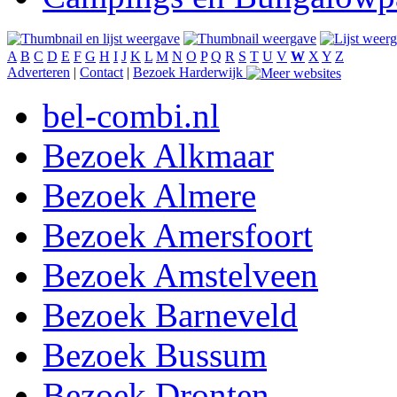
A
B
C
D
E
F
G
H
I
J
K
L
M
N
O
P
Q
R
S
T
U
V
W
X
Y
Z
Adverteren
|
Contact
|
Bezoek Harderwijk
bel-combi.nl
Bezoek Alkmaar
Bezoek Almere
Bezoek Amersfoort
Bezoek Amstelveen
Bezoek Barneveld
Bezoek Bussum
Bezoek Dronten