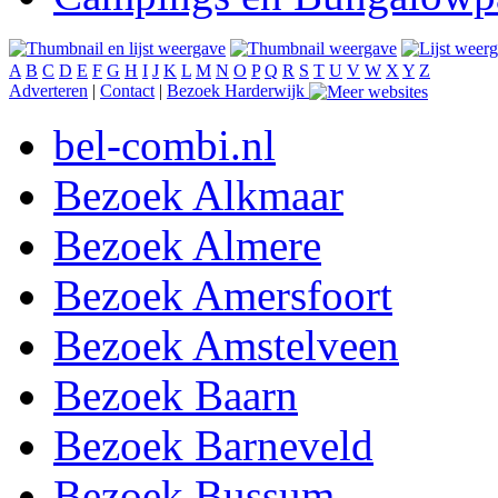
A
B
C
D
E
F
G
H
I
J
K
L
M
N
O
P
Q
R
S
T
U
V
W
X
Y
Z
Adverteren
|
Contact
|
Bezoek Harderwijk
bel-combi.nl
Bezoek Alkmaar
Bezoek Almere
Bezoek Amersfoort
Bezoek Amstelveen
Bezoek Baarn
Bezoek Barneveld
Bezoek Bussum